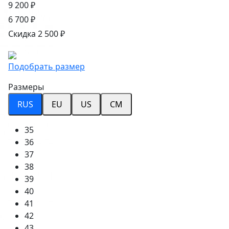
9 200 ₽
6 700 ₽
Скидка 2 500 ₽
Подобрать размер
Размеры
RUS
EU
US
CM
35
36
37
38
39
40
41
42
43