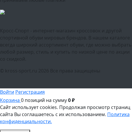
Кросс-Спорт - интернет-магазин кроссовок и другой
спортивной обуви мировых брендов. В нашем каталоге
всегда широкий ассортимент обуви, где можно выбрать
любой размер, стиль и купить по низкой цене по акции
со скидкой.
© kross-sport.ru
2026 Все права защищены
Войти
Регистрация
Корзина
0 позиций
на сумму
0 ₽
Сайт использует cookies.
Продолжая просмотр страниц
сайта Вы соглашаетесь с их использованием.
Политика
конфиденциальности.