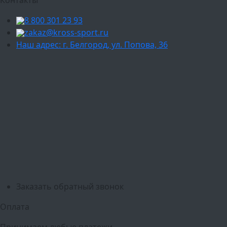
8 800 301 23 93
zakaz@kross-sport.ru
Наш адрес: г. Белгород, ул. Попова, 36
Ваш город:
Москва
Балашиха
Мытищи
Люберцы
Химки
Пушкино
Подольск
Одинцово
Красногорск
Барнаул
Белгород
Ижевск
Рязань
Тула
Ярославль
Киров
Калуга
Курск
Тольятти
Липецк
Ставрополь
Оренбург
Уфа
Новосибирск
Санкт-Петербург
Екатеринбург
Казань
Нижний Новгород
Челябинск
Красноярск
Самара
Сочи
Ростов-на-Дону
Омск
Краснодар
Воронеж
Пермь
Волгоград
Саратов
Тюмень
Заказать обратный звонок
Оплата
Принимаем любые платежи