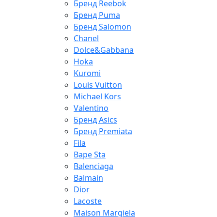
Бренд Reebok
Бренд Puma
Бренд Salomon
Chanel
Dolce&Gabbana
Hoka
Kuromi
Louis Vuitton
Michael Kors
Valentino
Бренд Asics
Бренд Premiata
Fila
Bape Sta
Balenciaga
Balmain
Dior
Lacoste
Maison Margiela