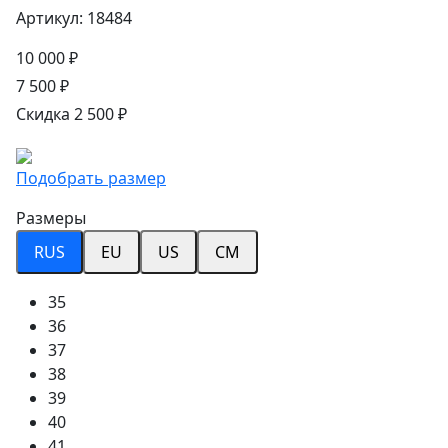
Артикул: 18484
10 000 ₽
7 500 ₽
Скидка 2 500 ₽
Подобрать размер
Размеры
RUS
EU
US
CM
35
36
37
38
39
40
41