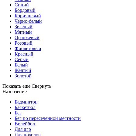
Синий
Бордовый
Коричневый
Черно-белый
Зеленый
Мятный
Оранжевый
Розовый
Фиолетовый
Красный
Серый
Белый
Желтый
Золотой
Показать ещё
Свернуть
Назначение
Бадминтон
Баскетбол
Бег
Бег по пересеченной местности
Волейбол
Для игр
Для походов