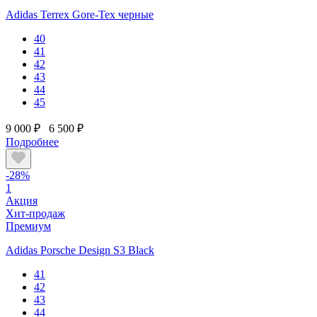
Adidas Terrex Gore-Tex черные
40
41
42
43
44
45
9 000 ₽
6 500 ₽
Подробнее
-28%
1
Акция
Хит-продаж
Премиум
Adidas Porsche Design S3 Black
41
42
43
44