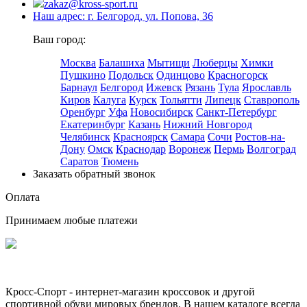
zakaz@kross-sport.ru
Наш адрес: г. Белгород, ул. Попова, 36
Ваш город:
Москва
Балашиха
Мытищи
Люберцы
Химки
Пушкино
Подольск
Одинцово
Красногорск
Барнаул
Белгород
Ижевск
Рязань
Тула
Ярославль
Киров
Калуга
Курск
Тольятти
Липецк
Ставрополь
Оренбург
Уфа
Новосибирск
Санкт-Петербург
Екатеринбург
Казань
Нижний Новгород
Челябинск
Красноярск
Самара
Сочи
Ростов-на-
Дону
Омск
Краснодар
Воронеж
Пермь
Волгоград
Саратов
Тюмень
Заказать обратный звонок
Оплата
Принимаем любые платежи
Кросс-Спорт - интернет-магазин кроссовок и другой
спортивной обуви мировых брендов. В нашем каталоге всегда