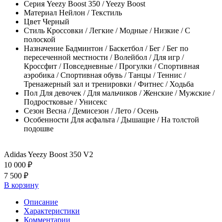
Серия
Yeezy Boost 350 / Yeezy Boost
Материал
Нейлон / Текстиль
Цвет
Черный
Стиль
Кроссовки / Легкие / Модные / Низкие / С
полоской
Назначение
Бадминтон / Баскетбол / Бег / Бег по
пересеченной местности / Волейбол / Для игр /
Кроссфит / Повседневные / Прогулки / Спортивная
аэробика / Спортивная обувь / Танцы / Теннис /
Тренажерный зал и тренировки / Фитнес / Ходьба
Пол
Для девочек / Для мальчиков / Женские / Мужские /
Подростковые / Унисекс
Сезон
Весна / Демисезон / Лето / Осень
Особенности
Для асфальта / Дышащие / На толстой
подошве
Adidas Yeezy Boost 350 V2
10 000 ₽
7 500 ₽
В корзину
Описание
Характеристики
Комментарии