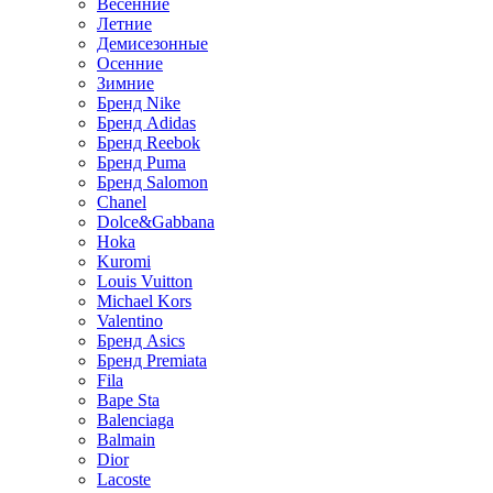
Весенние
Летние
Демисезонные
Осенние
Зимние
Бренд Nike
Бренд Adidas
Бренд Reebok
Бренд Puma
Бренд Salomon
Chanel
Dolce&Gabbana
Hoka
Kuromi
Louis Vuitton
Michael Kors
Valentino
Бренд Asics
Бренд Premiata
Fila
Bape Sta
Balenciaga
Balmain
Dior
Lacoste