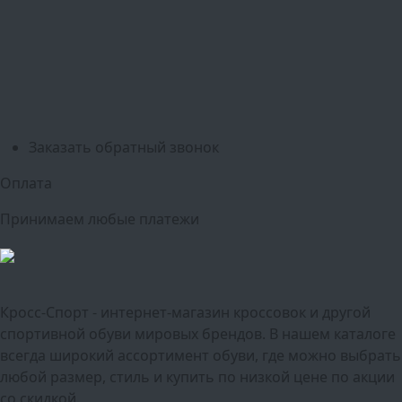
Калуга
Курск
Тольятти
Липецк
Ставрополь
Оренбург
Уфа
Новосибирск
Санкт-Петербург
Екатеринбург
Казань
Нижний Новгород
Челябинск
Красноярск
Самара
Сочи
Ростов-на-Дону
Омск
Краснодар
Воронеж
Пермь
Волгоград
Саратов
Тюмень
Заказать обратный звонок
Оплата
Принимаем любые платежи
Кросс-Спорт - интернет-магазин кроссовок и другой
спортивной обуви мировых брендов. В нашем каталоге
всегда широкий ассортимент обуви, где можно выбрать
любой размер, стиль и купить по низкой цене по акции
со скидкой.