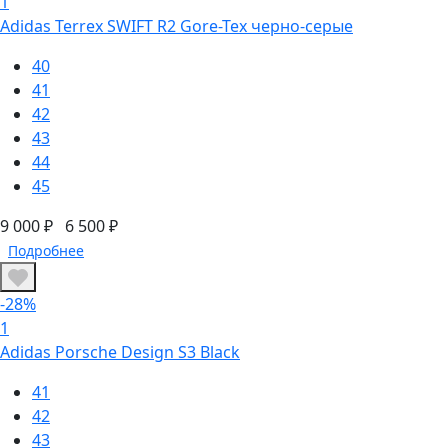
1
Adidas Terrex SWIFT R2 Gore-Tex черно-серые
40
41
42
43
44
45
9 000 ₽
6 500 ₽
Подробнее
-28%
1
Adidas Porsche Design S3 Black
41
42
43