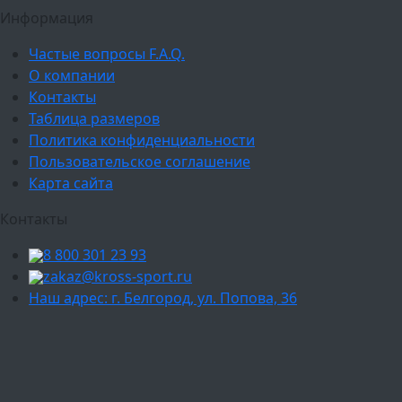
Информация
Частые вопросы F.A.Q.
О компании
Контакты
Таблица размеров
Политика конфиденциальности
Пользовательское соглашение
Карта сайта
Контакты
8 800 301 23 93
zakaz@kross-sport.ru
Наш адрес: г. Белгород, ул. Попова, 36
Ваш город:
Москва
Балашиха
Мытищи
Люберцы
Химки
Пушкино
Подольск
Одинцово
Красногорск
Барнаул
Белгород
Ижевск
Рязань
Тула
Ярославль
Киров