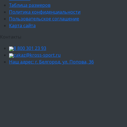
Таблица размеров
Политика конфиденциальности
Пользовательское соглашение
Карта сайта
Контакты
8 800 301 23 93
zakaz@kross-sport.ru
Наш адрес: г. Белгород, ул. Попова, 36
Ваш город:
Москва
Балашиха
Мытищи
Люберцы
Химки
Пушкино
Подольск
Одинцово
Красногорск
Барнаул
Белгород
Ижевск
Рязань
Тула
Ярославль
Киров
Калуга
Курск
Тольятти
Липецк
Ставрополь
Оренбург
Уфа
Новосибирск
Санкт-Петербург
Екатеринбург
Казань
Нижний Новгород
Челябинск
Красноярск
Самара
Сочи
Ростов-на-Дону
Омск