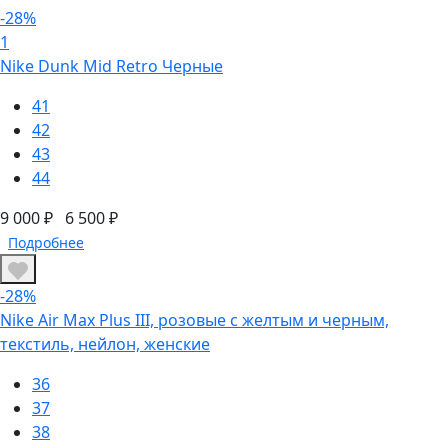
-28%
1
Nike Dunk Mid Retro Черные
41
42
43
44
9 000 ₽
6 500 ₽
Подробнее
-28%
Nike Air Max Plus III, розовые с желтым и черным,
текстиль, нейлон, женские
36
37
38