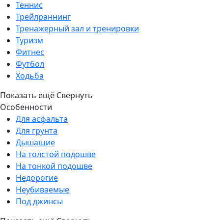
Теннис
Трейлраннинг
Тренажерный зал и тренировки
Туризм
Фитнес
Футбол
Ходьба
Показать ещё
Свернуть
Особенности
Для асфальта
Для грунта
Дышащие
На толстой подошве
На тонкой подошве
Недорогие
Неубиваемые
Под джинсы