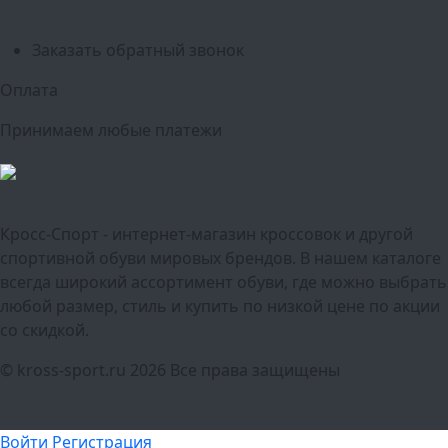
Краснодар
Воронеж
Пермь
Волгоград
Саратов
Тюмень
Заказать обратный звонок
Оплата
Принимаем любые платежи
Кросс-Спорт - интернет-магазин кроссовок и другой
спортивной обуви мировых брендов. В нашем каталоге
всегда широкий ассортимент обуви, где можно выбрать
любой размер, стиль и купить по низкой цене по акции
со скидкой.
© kross-sport.ru
2026 Все права защищены
Войти
Регистрация