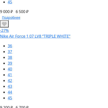
45
9 000 ₽
6 500 ₽
Подробнее
-27%
Nike Air Force 1 07 LV8 “TRIPLE WHITE”
36
37
38
39
40
41
42
43
44
45
9 200 ₽
6 700 ₽