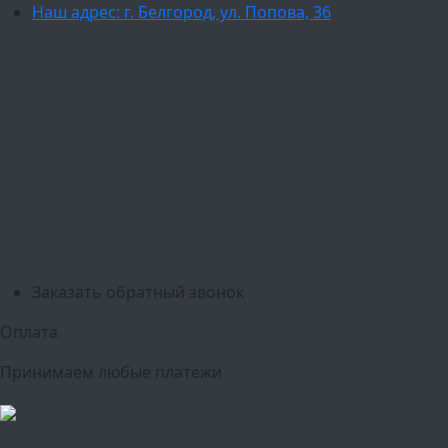
Наш адрес: г. Белгород, ул. Попова, 36
Ваш город:
Москва
Балашиха
Мытищи
Люберцы
Химки
Пушкино
Подольск
Одинцово
Красногорск
Барнаул
Белгород
Ижевск
Рязань
Тула
Ярославль
Киров
Калуга
Курск
Тольятти
Липецк
Ставрополь
Оренбург
Уфа
Новосибирск
Санкт-Петербург
Екатеринбург
Казань
Нижний Новгород
Челябинск
Красноярск
Самара
Сочи
Ростов-на-Дону
Омск
Краснодар
Воронеж
Пермь
Волгоград
Саратов
Тюмень
Заказать обратный звонок
Оплата
Принимаем любые платежи