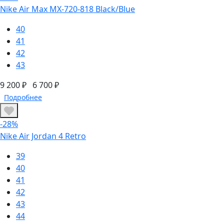
Nike Air Max MX-720-818 Black/Blue
40
41
42
43
9 200 ₽
6 700 ₽
Подробнее
-28%
Nike Air Jordan 4 Retro
39
40
41
42
43
44