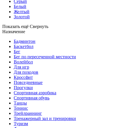
Серый
Белый
Желтый
Золотой
Показать ещё
Свернуть
Назначение
Бадминтон
Баскетбол
Бег
Бег по пересеченной местности
Волейбол
Для игр
Для походов
Кроссфит
Повседневные
Прогулки
Спортивная аэробика
Спортивная обувь
Танцы
Теннис
Трейлраннинг
Тренажерный зал и тренировки
Туризм