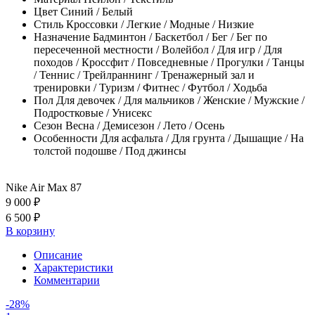
Цвет
Синий / Белый
Стиль
Кроссовки / Легкие / Модные / Низкие
Назначение
Бадминтон / Баскетбол / Бег / Бег по
пересеченной местности / Волейбол / Для игр / Для
походов / Кроссфит / Повседневные / Прогулки / Танцы
/ Теннис / Трейлраннинг / Тренажерный зал и
тренировки / Туризм / Фитнес / Футбол / Ходьба
Пол
Для девочек / Для мальчиков / Женские / Мужские /
Подростковые / Унисекс
Сезон
Весна / Демисезон / Лето / Осень
Особенности
Для асфальта / Для грунта / Дышащие / На
толстой подошве / Под джинсы
Nike Air Max 87
9 000 ₽
6 500 ₽
В корзину
Описание
Характеристики
Комментарии
-28%