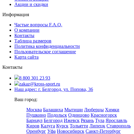
Акции и скидки
Информация
Частые вопросы F.A.Q.
О компании
Контакты
Таблица размеров
Политика конфиденциальности
Пользовательское соглашение
Карта сайта
Контакты
8 800 301 23 93
zakaz@kross-sport.ru
Наш адрес: г. Белгород, ул. Попова, 36
Ваш город:
Москва
Балашиха
Мытищи
Люберцы
Химки
Пушкино
Подольск
Одинцово
Красногорск
Барнаул
Белгород
Ижевск
Рязань
Тула
Ярославль
Киров
Калуга
Курск
Тольятти
Липецк
Ставрополь
Оренбург
Уфа
Новосибирск
Санкт-Петербург