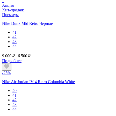
1
Акция
Хит-продаж
Премиум
Nike Dunk Mid Retro Черные
41
42
43
44
9 000 ₽
6 500 ₽
Подробнее
-25%
Nike Air Jordan IV 4 Retro Columbia White
40
41
42
43
44