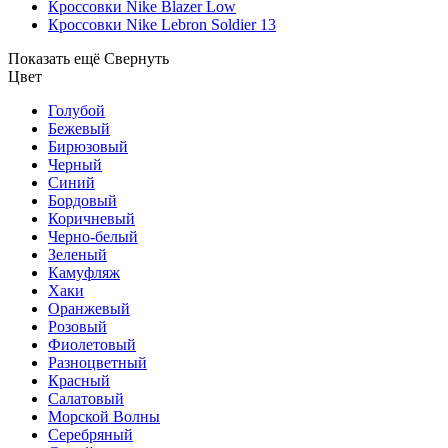
Кроссовки Nike Blazer Low
Кроссовки Nike Lebron Soldier 13
Показать ещё
Свернуть
Цвет
Голубой
Бежевый
Бирюзовый
Черный
Синий
Бордовый
Коричневый
Черно-белый
Зеленый
Камуфляж
Хаки
Оранжевый
Розовый
Фиолетовый
Разноцветный
Красный
Салатовый
Морской Волны
Серебряный