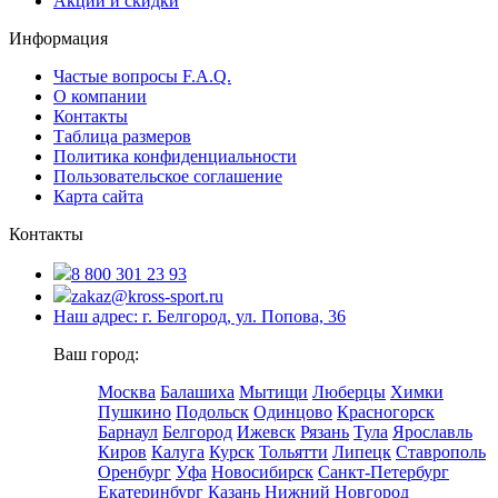
Акции и скидки
Информация
Частые вопросы F.A.Q.
О компании
Контакты
Таблица размеров
Политика конфиденциальности
Пользовательское соглашение
Карта сайта
Контакты
8 800 301 23 93
zakaz@kross-sport.ru
Наш адрес: г. Белгород, ул. Попова, 36
Ваш город:
Москва
Балашиха
Мытищи
Люберцы
Химки
Пушкино
Подольск
Одинцово
Красногорск
Барнаул
Белгород
Ижевск
Рязань
Тула
Ярославль
Киров
Калуга
Курск
Тольятти
Липецк
Ставрополь
Оренбург
Уфа
Новосибирск
Санкт-Петербург
Екатеринбург
Казань
Нижний Новгород