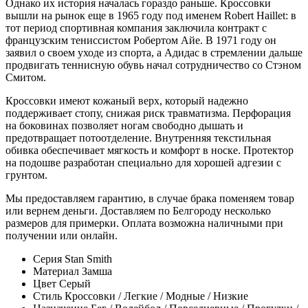
Однако их история началась гораздо раньше. Кроссовки
вышли на рынок еще в 1965 году под именем Robert Haillet: в
тот период спортивная компания заключила контракт с
французским тениссистом Робертом Айе. В 1971 году он
заявил о своем уходе из спорта, а Адидас в стремлении дальше
продвигать теннисную обувь начал сотрудничество со Стэном
Смитом.
Кроссовки имеют кожаный верх, который надежно
поддерживает стопу, снижая риск травматизма. Перфорация
на боковинах позволяет ногам свободно дышать и
предотвращает потоотделение. Внутренняя текстильная
обивка обеспечивает мягкость и комфорт в носке. Протектор
на подошве разработан специально для хорошей адгезии с
грунтом.
Мы предоставляем гарантию, в случае брака поменяем товар
или вернем деньги. Доставляем по Белгороду несколько
размеров для примерки. Оплата возможна наличными при
получении или онлайн.
Серия
Stan Smith
Материал
Замша
Цвет
Серый
Стиль
Кроссовки / Легкие / Модные / Низкие