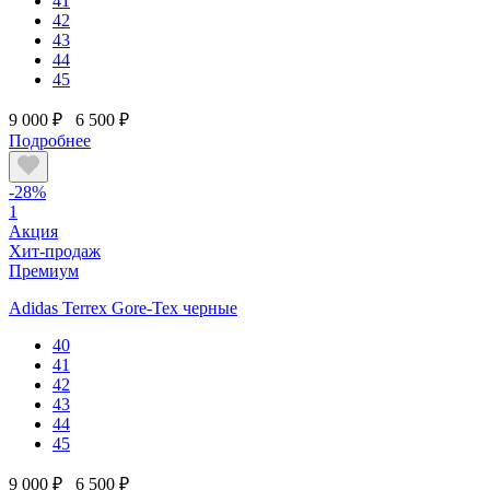
41
42
43
44
45
9 000 ₽
6 500 ₽
Подробнее
-28%
1
Акция
Хит-продаж
Премиум
Adidas Terrex Gore-Tex черные
40
41
42
43
44
45
9 000 ₽
6 500 ₽