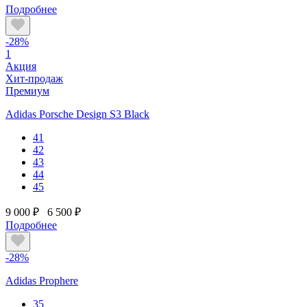
Подробнее
-28%
1
Акция
Хит-продаж
Премиум
Adidas Porsche Design S3 Black
41
42
43
44
45
9 000 ₽
6 500 ₽
Подробнее
-28%
Adidas Prophere
35