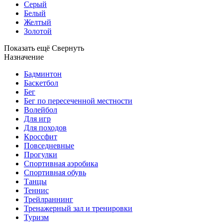
Серый
Белый
Желтый
Золотой
Показать ещё
Свернуть
Назначение
Бадминтон
Баскетбол
Бег
Бег по пересеченной местности
Волейбол
Для игр
Для походов
Кроссфит
Повседневные
Прогулки
Спортивная аэробика
Спортивная обувь
Танцы
Теннис
Трейлраннинг
Тренажерный зал и тренировки
Туризм