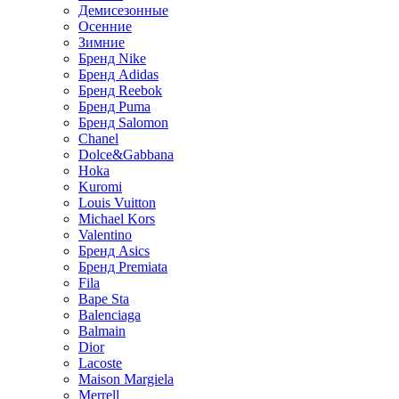
Демисезонные
Осенние
Зимние
Бренд Nike
Бренд Adidas
Бренд Reebok
Бренд Puma
Бренд Salomon
Chanel
Dolce&Gabbana
Hoka
Kuromi
Louis Vuitton
Michael Kors
Valentino
Бренд Asics
Бренд Premiata
Fila
Bape Sta
Balenciaga
Balmain
Dior
Lacoste
Maison Margiela
Merrell