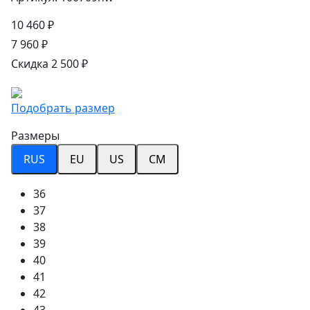
10 460 ₽
7 960 ₽
Скидка 2 500 ₽
Подобрать размер
Размеры
RUS
EU
US
CM
36
37
38
39
40
41
42