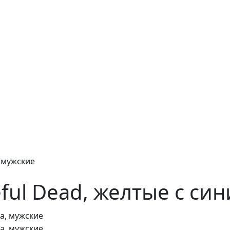
, мужские
eful Dead, желтые с си