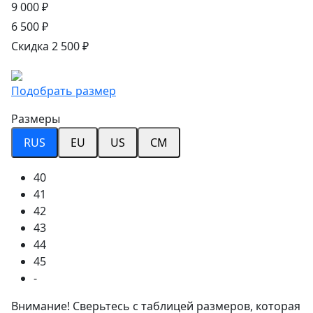
9 000 ₽
6 500 ₽
Скидка 2 500 ₽
Подобрать размер
Размеры
RUS
EU
US
CM
40
41
42
43
44
45
-
Внимание! Сверьтесь с таблицей размеров, которая