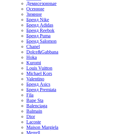
Демисезонные
Осенние
Зимние
Бренд Nike
Бренд Adidas
Бренд Reebok
Бренд Puma
Бренд Salomon
Chanel
Dolce&Gabbana
Hoka
Kuromi
Louis Vuitton
Michael Kors
Valentino
Бренд Asics
Бренд Premiata
Fila
Bape Sta
Balenciaga
Balmain
Dior
Lacoste
Maison Margiela
Merrell