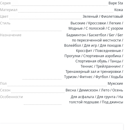
Серия
Bape Sta
Материал
Кожа
Цвет
Зеленый / Фиолетовый
Стиль
Высокие / Кроссовки / Легкие /
Модные / С полоской / С узором
Назначение
Бадминтон / Баскетбол / Бег / Бег
по пересеченной местности /
Волейбол / Для игр / Для походов /
Кроссфит / Повседневные /
Прогулки / Спортивная аэробика /
Спортивная обувь / Танцы /
Теннис / Трейлраннинг /
Тренажерный зал и тренировки /
Туризм / Фитнес / Футбол / Ходьба
Пол
Мужские
Сезон
Весна / Демисезон / Лето / Осень
Особенности
Для асфальта / Для грунта / На
толстой подошве / Под джинсы