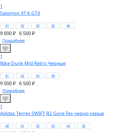
1
Salomon XT-6 GTX
41
42
43
45
46
9 000 ₽
6 500 ₽
Подробнее
1
Nike Dunk Mid Retro Черные
41
42
43
44
9 000 ₽
6 500 ₽
Подробнее
1
Adidas Terrex SWIFT R2 Gore-Tex черно-серые
40
41
42
43
44
45