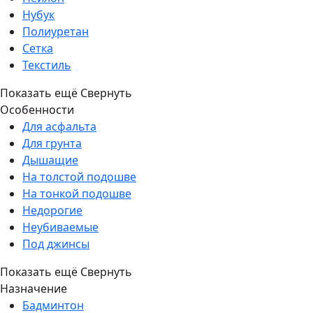
Нубук
Полиуретан
Сетка
Текстиль
Показать ещё
Свернуть
Особенности
Для асфальта
Для грунта
Дышащие
На толстой подошве
На тонкой подошве
Недорогие
Неубиваемые
Под джинсы
Показать ещё
Свернуть
Назначение
Бадминтон