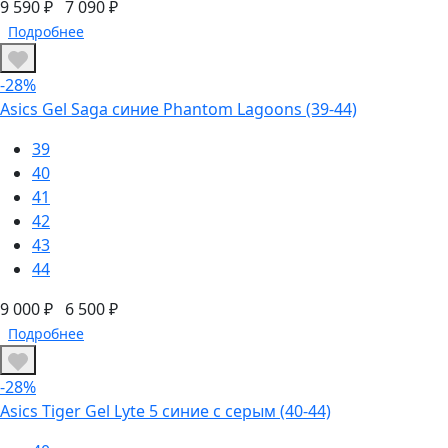
9 590 ₽
7 090 ₽
Подробнее
-28%
Asics Gel Saga синие Phantom Lagoons (39-44)
39
40
41
42
43
44
9 000 ₽
6 500 ₽
Подробнее
-28%
Asics Tiger Gel Lyte 5 синие с серым (40-44)