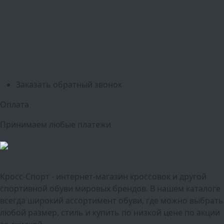
Белгород
Ижевск
Рязань
Тула
Ярославль
Киров
Калуга
Курск
Тольятти
Липецк
Ставрополь
Оренбург
Уфа
Новосибирск
Санкт-Петербург
Екатеринбург
Казань
Нижний Новгород
Челябинск
Красноярск
Самара
Сочи
Ростов-на-Дону
Омск
Краснодар
Воронеж
Пермь
Волгоград
Саратов
Тюмень
Заказать обратный звонок
Оплата
Принимаем любые платежи
Кросс-Спорт - интернет-магазин кроссовок и другой
спортивной обуви мировых брендов. В нашем каталоге
всегда широкий ассортимент обуви, где можно выбрать
любой размер, стиль и купить по низкой цене по акции