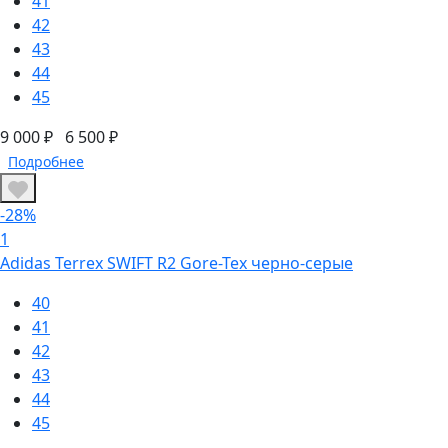
41
42
43
44
45
9 000 ₽
6 500 ₽
Подробнее
-28%
1
Adidas Terrex SWIFT R2 Gore-Tex черно-серые
40
41
42
43
44
45