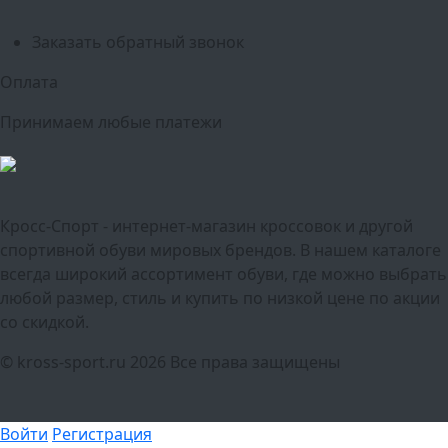
Тюмень
Заказать обратный звонок
Оплата
Принимаем любые платежи
Кросс-Спорт - интернет-магазин кроссовок и другой
спортивной обуви мировых брендов. В нашем каталоге
всегда широкий ассортимент обуви, где можно выбрать
любой размер, стиль и купить по низкой цене по акции
со скидкой.
© kross-sport.ru
2026 Все права защищены
Войти
Регистрация