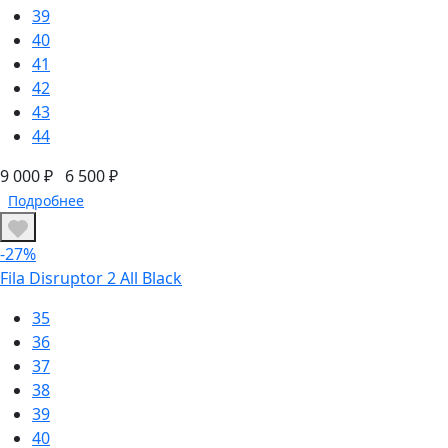
39
40
41
42
43
44
9 000 ₽
6 500 ₽
Подробнее
-27%
Fila Disruptor 2 All Black
35
36
37
38
39
40