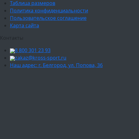
Таблица размеров
Политика конфиденциальности
Пользовательское соглашение
Карта сайта
Контакты
8 800 301 23 93
zakaz@kross-sport.ru
Наш адрес: г. Белгород, ул. Попова, 36
Ваш город:
Москва
Балашиха
Мытищи
Люберцы
Химки
Пушкино
Подольск
Одинцово
Красногорск
Барнаул
Белгород
Ижевск
Рязань
Тула
Ярославль
Киров
Калуга
Курск
Тольятти
Липецк
Ставрополь
Оренбург
Уфа
Новосибирск
Санкт-Петербург
Екатеринбург
Казань
Нижний Новгород
Челябинск
Красноярск
Самара
Сочи
Ростов-на-Дону
Омск
Краснодар
Воронеж
Пермь
Волгоград
Саратов