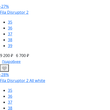
-27%
Fila Disruptor 2
35
36
37
38
39
9 200 ₽
6 700 ₽
Подробнее
-28%
Fila Disruptor 2 All white
35
36
37
38