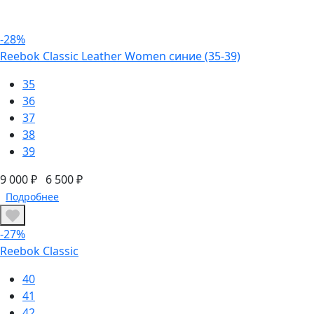
-28%
Reebok Classic Leather Women синие (35-39)
35
36
37
38
39
9 000 ₽
6 500 ₽
Подробнее
-27%
Reebok Classic
40
41
42