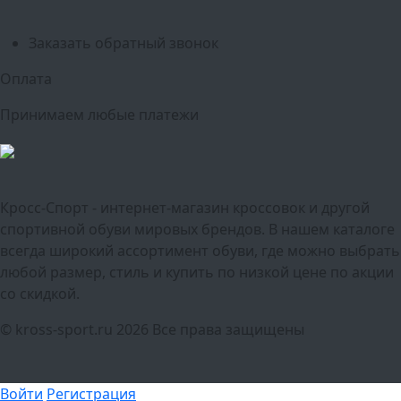
Тюмень
Заказать обратный звонок
Оплата
Принимаем любые платежи
Кросс-Спорт - интернет-магазин кроссовок и другой
спортивной обуви мировых брендов. В нашем каталоге
всегда широкий ассортимент обуви, где можно выбрать
любой размер, стиль и купить по низкой цене по акции
со скидкой.
© kross-sport.ru
2026 Все права защищены
Войти
Регистрация