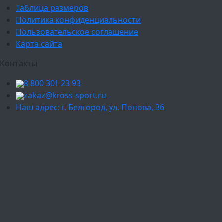
Таблица размеров
Политика конфиденциальности
Пользовательское соглашение
Карта сайта
Контакты
8 800 301 23 93
zakaz@kross-sport.ru
Наш адрес: г. Белгород, ул. Попова, 36
Ваш город:
Москва
Балашиха
Мытищи
Люберцы
Химки
Пушкино
Подольск
Одинцово
Красногорск
Барнаул
Белгород
Ижевск
Рязань
Тула
Ярославль
Киров
Калуга
Курск
Тольятти
Липецк
Ставрополь
Оренбург
Уфа
Новосибирск
Санкт-Петербург
Екатеринбург
Казань
Нижний Новгород
Челябинск
Красноярск
Самара
Сочи
Ростов-на-Дону
Омск
Краснодар
Воронеж
Пермь
Волгоград
Саратов