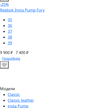
-25%
Reebok Insta Pump Fury
35
36
37
38
39
9 900 ₽
7 400 ₽
Подробнее
Модели
Classic
Classic leather
insta Pump