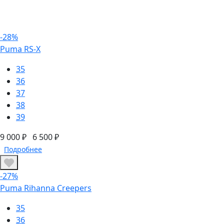
-28%
Puma RS-X
35
36
37
38
39
9 000 ₽
6 500 ₽
Подробнее
-27%
Puma Rihanna Creepers
35
36