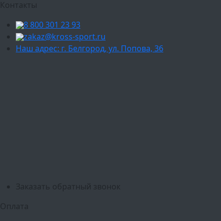
Контакты
8 800 301 23 93
zakaz@kross-sport.ru
Наш адрес: г. Белгород, ул. Попова, 36
Ваш город:
Москва
Балашиха
Мытищи
Люберцы
Химки
Пушкино
Подольск
Одинцово
Красногорск
Барнаул
Белгород
Ижевск
Рязань
Тула
Ярославль
Киров
Калуга
Курск
Тольятти
Липецк
Ставрополь
Оренбург
Уфа
Новосибирск
Санкт-Петербург
Екатеринбург
Казань
Нижний Новгород
Челябинск
Красноярск
Самара
Сочи
Ростов-на-Дону
Омск
Краснодар
Воронеж
Пермь
Волгоград
Саратов
Тюмень
Заказать обратный звонок
Оплата