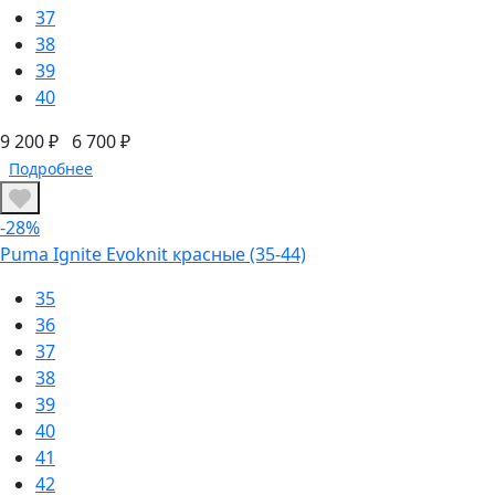
37
38
39
40
9 200 ₽
6 700 ₽
Подробнее
-28%
Puma Ignite Evoknit красные (35-44)
35
36
37
38
39
40
41
42