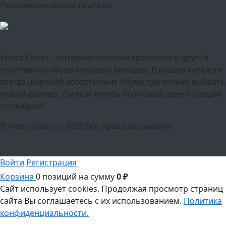
Принимаем любые платежи
Кросс-Спорт - интернет-магазин кроссовок и другой
спортивной обуви мировых брендов. В нашем каталоге
всегда широкий ассортимент обуви, где можно выбрать
любой размер, стиль и купить по низкой цене по акции
со скидкой.
© kross-sport.ru
2026 Все права защищены
Войти
Регистрация
Корзина
0 позиций
на сумму
0 ₽
Сайт использует cookies.
Продолжая просмотр страниц
сайта Вы соглашаетесь с их использованием.
Политика
конфиденциальности.