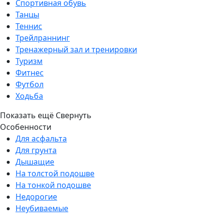
Спортивная обувь
Танцы
Теннис
Трейлраннинг
Тренажерный зал и тренировки
Туризм
Фитнес
Футбол
Ходьба
Показать ещё
Свернуть
Особенности
Для асфальта
Для грунта
Дышащие
На толстой подошве
На тонкой подошве
Недорогие
Неубиваемые