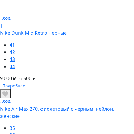
-28%
1
Nike Dunk Mid Retro Черные
41
42
43
44
9 000 ₽
6 500 ₽
Подробнее
-28%
Nike Air Max 270, фиолетовый с черным, нейлон,
женские
35