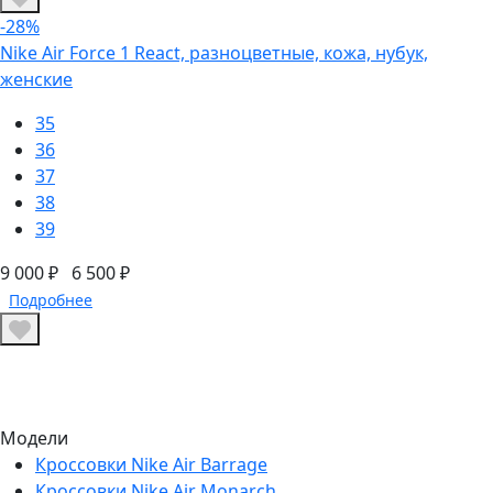
-28%
Nike Air Force 1 React, разноцветные, кожа, нубук,
женские
35
36
37
38
39
9 000 ₽
6 500 ₽
Подробнее
Модели
Кроссовки Nike Air Barrage
Кроссовки Nike Air Monarch