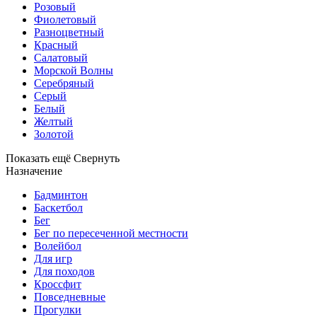
Розовый
Фиолетовый
Разноцветный
Красный
Салатовый
Морской Волны
Серебряный
Серый
Белый
Желтый
Золотой
Показать ещё
Свернуть
Назначение
Бадминтон
Баскетбол
Бег
Бег по пересеченной местности
Волейбол
Для игр
Для походов
Кроссфит
Повседневные
Прогулки