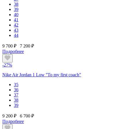
38
39
40
41
42
43
44
9 700 ₽
7 200 ₽
Подробнее
-27%
Nike Air Jordan 1 Low ''To my first coach"
35
36
37
38
39
9 200 ₽
6 700 ₽
Подробнее