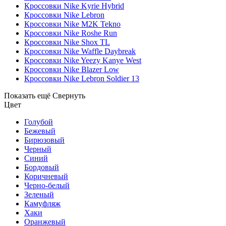
Кроссовки Nike Kyrie Hybrid
Кроссовки Nike Lebron
Кроссовки Nike M2K Tekno
Кроссовки Nike Roshe Run
Кроссовки Nike Shox TL
Кроссовки Nike Waffle Daybreak
Кроссовки Nike Yeezy Kanye West
Кроссовки Nike Blazer Low
Кроссовки Nike Lebron Soldier 13
Показать ещё
Свернуть
Цвет
Голубой
Бежевый
Бирюзовый
Черный
Синий
Бордовый
Коричневый
Черно-белый
Зеленый
Камуфляж
Хаки
Оранжевый