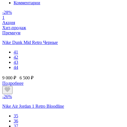
Комментарии
-28%
1
Акция
Хит-продаж
Премиум
Nike Dunk Mid Retro Черные
41
42
43
44
9 000 ₽
6 500 ₽
Подробнее
-26%
Nike Air Jordan 1 Retro Bloodline
35
36
37