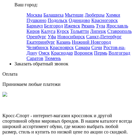
Ваш город:
Москва
Балашиха
Мытищи
Люберцы
Химки
Пушкино
Подольск
Одинцово
Красногорск
Барнаул
Белгород
Ижевск
Рязань
Тула
Ярославль
Киров
Калуга
Курск
Тольятти
Липецк
Ставрополь
Оренбург
Уфа
Новосибирск
Санкт-Петербург
Екатеринбург
Казань
Нижний Новгород
Челябинск
Красноярск
Самара
Сочи
Ростов-на-
Дону
Омск
Краснодар
Воронеж
Пермь
Волгоград
Саратов
Тюмень
Заказать обратный звонок
Оплата
Принимаем любые платежи
Кросс-Спорт - интернет-магазин кроссовок и другой
спортивной обуви мировых брендов. В нашем каталоге всегда
широкий ассортимент обуви, где можно выбрать любой
размер, стиль и купить по низкой цене по акции со скидкой.