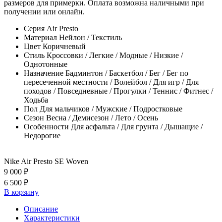
размеров для примерки. Оплата возможна наличными при
получении или онлайн.
Серия
Air Presto
Материал
Нейлон / Текстиль
Цвет
Коричневый
Стиль
Кроссовки / Легкие / Модные / Низкие /
Однотонные
Назначение
Бадминтон / Баскетбол / Бег / Бег по
пересеченной местности / Волейбол / Для игр / Для
походов / Повседневные / Прогулки / Теннис / Фитнес /
Ходьба
Пол
Для мальчиков / Мужские / Подростковые
Сезон
Весна / Демисезон / Лето / Осень
Особенности
Для асфальта / Для грунта / Дышащие /
Недорогие
Nike Air Presto SE Woven
9 000 ₽
6 500 ₽
В корзину
Описание
Характеристики