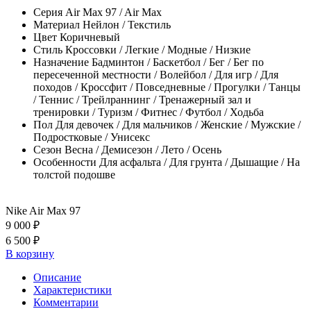
Серия
Air Max 97 / Air Max
Материал
Нейлон / Текстиль
Цвет
Коричневый
Стиль
Кроссовки / Легкие / Модные / Низкие
Назначение
Бадминтон / Баскетбол / Бег / Бег по
пересеченной местности / Волейбол / Для игр / Для
походов / Кроссфит / Повседневные / Прогулки / Танцы
/ Теннис / Трейлраннинг / Тренажерный зал и
тренировки / Туризм / Фитнес / Футбол / Ходьба
Пол
Для девочек / Для мальчиков / Женские / Мужские /
Подростковые / Унисекс
Сезон
Весна / Демисезон / Лето / Осень
Особенности
Для асфальта / Для грунта / Дышащие / На
толстой подошве
Nike Air Max 97
9 000 ₽
6 500 ₽
В корзину
Описание
Характеристики
Комментарии