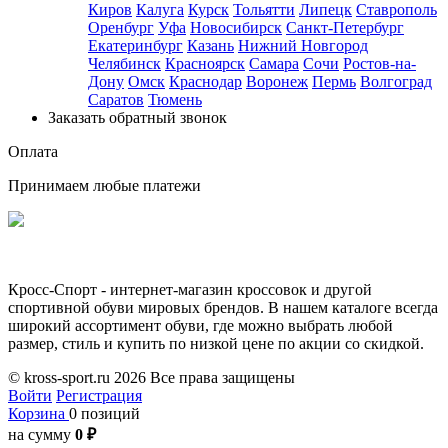
Киров
Калуга
Курск
Тольятти
Липецк
Ставрополь
Оренбург
Уфа
Новосибирск
Санкт-Петербург
Екатеринбург
Казань
Нижний Новгород
Челябинск
Красноярск
Самара
Сочи
Ростов-на-
Дону
Омск
Краснодар
Воронеж
Пермь
Волгоград
Саратов
Тюмень
Заказать обратный звонок
Оплата
Принимаем любые платежи
Кросс-Спорт - интернет-магазин кроссовок и другой
спортивной обуви мировых брендов. В нашем каталоге всегда
широкий ассортимент обуви, где можно выбрать любой
размер, стиль и купить по низкой цене по акции со скидкой.
© kross-sport.ru
2026 Все права защищены
Войти
Регистрация
Корзина
0 позиций
на сумму
0 ₽