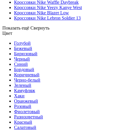
Кроссовки Nike Waffle Daybreak
Кроссовки Nike Yeezy Kanye West
Кроссовки Nike Blazer Low
Кроссовки Nike Lebron Soldier 13
Показать ещё
Свернуть
Цвет
Голубой
Бежевый
Бирюзовый
Черный
Синий
Бордовый
Коричневый
Черно-белый
Зеленый
Камуфляж
Хаки
Оранжевый
Розовый
Фиолетовый
Разноцветный
Красный
Салатовый