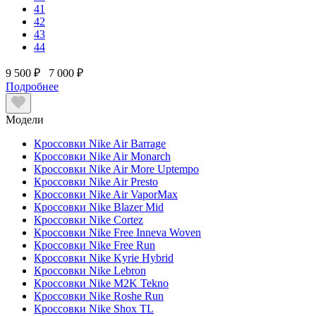
41
42
43
44
9 500 ₽
7 000 ₽
Подробнее
Модели
Кроссовки Nike Air Barrage
Кроссовки Nike Air Monarch
Кроссовки Nike Air More Uptempo
Кроссовки Nike Air Presto
Кроссовки Nike Air VaporMax
Кроссовки Nike Blazer Mid
Кроссовки Nike Cortez
Кроссовки Nike Free Inneva Woven
Кроссовки Nike Free Run
Кроссовки Nike Kyrie Hybrid
Кроссовки Nike Lebron
Кроссовки Nike M2K Tekno
Кроссовки Nike Roshe Run
Кроссовки Nike Shox TL