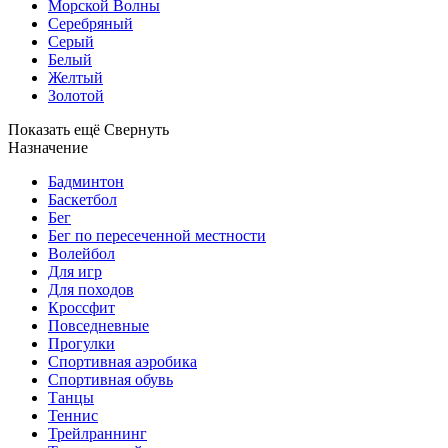
Морской Волны
Серебряный
Серый
Белый
Желтый
Золотой
Показать ещё
Свернуть
Назначение
Бадминтон
Баскетбол
Бег
Бег по пересеченной местности
Волейбол
Для игр
Для походов
Кроссфит
Повседневные
Прогулки
Спортивная аэробика
Спортивная обувь
Танцы
Теннис
Трейлраннинг