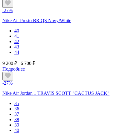
-27%
Nike Air Presto BR QS Navy/White
40
41
42
43
44
9 200 ₽
6 700 ₽
Подробнее
-27%
Nike Air Jordan 1 TRAVIS SCOTT "CACTUS JACK"
35
36
37
38
39
40