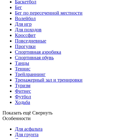
Баскетбол
Бег
Бег по пересеченной местности
Волейбол
Для игр
Для походов
Кроссфит
Повседневные
Прогулки
Спортивная аэробика
Спортивная обувь
Танцы
Теннис
Трейлраннинг
Тренажерный зал и тренировки
Туризм
Фитнес
Футбол
Ходьба
Показать ещё
Свернуть
Особенности
Для асфальта
Для грунта