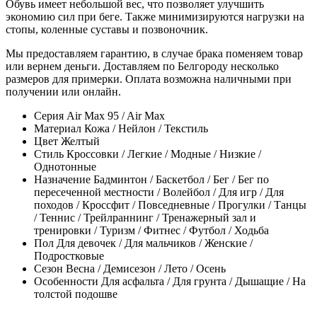
Обувь имеет небольшой вес, что позволяет улучшить
экономию сил при беге. Также минимизируются нагрузки на
стопы, коленные суставы и позвоночник.
Мы предоставляем гарантию, в случае брака поменяем товар
или вернем деньги. Доставляем по Белгороду несколько
размеров для примерки. Оплата возможна наличными при
получении или онлайн.
Серия
Air Max 95 / Air Max
Материал
Кожа / Нейлон / Текстиль
Цвет
Желтый
Стиль
Кроссовки / Легкие / Модные / Низкие /
Однотонные
Назначение
Бадминтон / Баскетбол / Бег / Бег по
пересеченной местности / Волейбол / Для игр / Для
походов / Кроссфит / Повседневные / Прогулки / Танцы
/ Теннис / Трейлраннинг / Тренажерный зал и
тренировки / Туризм / Фитнес / Футбол / Ходьба
Пол
Для девочек / Для мальчиков / Женские /
Подростковые
Сезон
Весна / Демисезон / Лето / Осень
Особенности
Для асфальта / Для грунта / Дышащие / На
толстой подошве