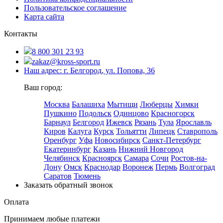
Пользовательское соглашение
Карта сайта
Контакты
8 800 301 23 93
zakaz@kross-sport.ru
Наш адрес: г. Белгород, ул. Попова, 36
Ваш город:
Москва
Балашиха
Мытищи
Люберцы
Химки
Пушкино
Подольск
Одинцово
Красногорск
Барнаул
Белгород
Ижевск
Рязань
Тула
Ярославль
Киров
Калуга
Курск
Тольятти
Липецк
Ставрополь
Оренбург
Уфа
Новосибирск
Санкт-Петербург
Екатеринбург
Казань
Нижний Новгород
Челябинск
Красноярск
Самара
Сочи
Ростов-на-
Дону
Омск
Краснодар
Воронеж
Пермь
Волгоград
Саратов
Тюмень
Заказать обратный звонок
Оплата
Принимаем любые платежи