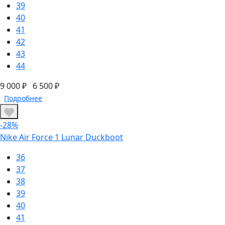
39
40
41
42
43
44
9 000 ₽
6 500 ₽
Подробнее
-28%
Nike Air Force 1 Lunar Duckboot
36
37
38
39
40
41