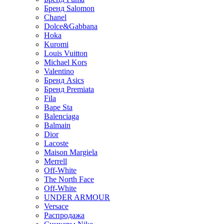
Бренд Salomon
Chanel
Dolce&Gabbana
Hoka
Kuromi
Louis Vuitton
Michael Kors
Valentino
Бренд Asics
Бренд Premiata
Fila
Bape Sta
Balenciaga
Balmain
Dior
Lacoste
Maison Margiela
Merrell
Off-White
The North Face
Off-White
UNDER ARMOUR
Versace
Распродажа