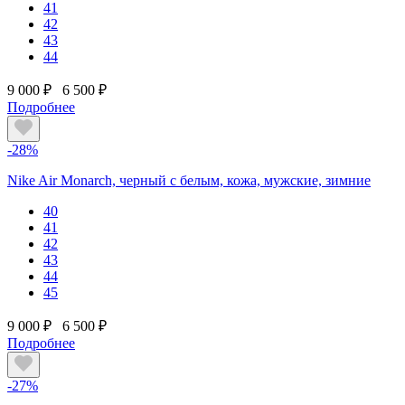
41
42
43
44
9 000 ₽
6 500 ₽
Подробнее
-28%
Nike Air Monarch, черный с белым, кожа, мужские, зимние
40
41
42
43
44
45
9 000 ₽
6 500 ₽
Подробнее
-27%