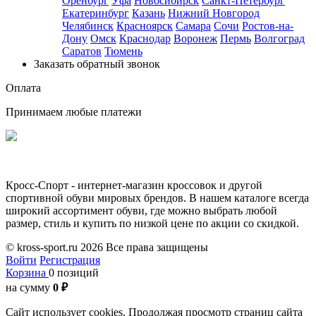
Оренбург
Уфа
Новосибирск
Санкт-Петербург
Екатеринбург
Казань
Нижний Новгород
Челябинск
Красноярск
Самара
Сочи
Ростов-на-
Дону
Омск
Краснодар
Воронеж
Пермь
Волгоград
Саратов
Тюмень
Заказать обратный звонок
Оплата
Принимаем любые платежи
Кросс-Спорт - интернет-магазин кроссовок и другой
спортивной обуви мировых брендов. В нашем каталоге всегда
широкий ассортимент обуви, где можно выбрать любой
размер, стиль и купить по низкой цене по акции со скидкой.
© kross-sport.ru
2026 Все права защищены
Войти
Регистрация
Корзина
0 позиций
на сумму
0 ₽
Сайт использует cookies.
Продолжая просмотр страниц сайта