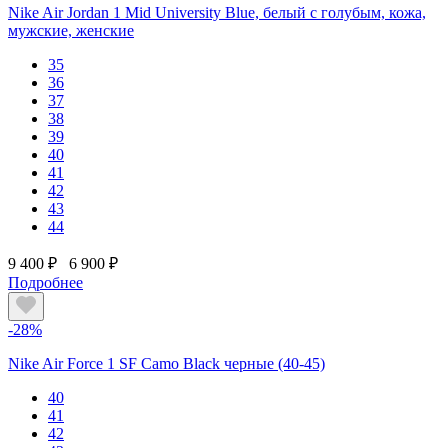
Nike Air Jordan 1 Mid University Blue, белый с голубым, кожа,
мужские, женские
35
36
37
38
39
40
41
42
43
44
9 400 ₽
6 900 ₽
Подробнее
-28%
Nike Air Force 1 SF Camo Black черные (40-45)
40
41
42