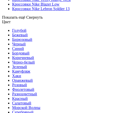
Кроссовки Nike Blazer Low
Кроссовки Nike Lebron Soldier 13
Показать ещё
Свернуть
Цвет
Голубой
Бежевый
Бирюзовый
Черный
Синий
Бордовый
Коричневый
Черно-белый
Зеленый
Камуфляж
Хаки
Оранжевый
Розовый
Фиолетовый
Разноцветный
Красный
Салатовый
Морской Волны
Серебряный