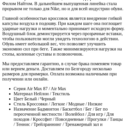
Филом Найтом. В дальнейшем выпущенная линейка стала
прорывом не только для Nike, но и для всей индустрии обуви.
Главной особенностью кроссовок является внедрение гибкой
капсулы воздуха в подошву. При каждом шаге она поглощает
ударные нагрузки и моментально принимает исходную форму.
Воздушный блок демонстрируется через прозрачные вставки,
чтобы пользователи могли увидеть технологию в действии.
Обувь имеет небольшой вес, что позволяет улучшить
экономию сил при беге. Также минимизируются нагрузки на
стопы, коленные суставы и позвоночник.
Мы предоставляем гарантию, в случае брака поменяем товар
или вернем деньги. Доставляем по Белгороду несколько
размеров для примерки. Оплата возможна наличными при
получении или онлайн.
Серия
Air Max 87 / Air Max
Материал
Нейлон / Текстиль
Цвет
Белый / Черный
Стиль
Кроссовки / Легкие / Модные / Низкие
Назначение
Бадминтон / Баскетбол / Бег / Бег по
пересеченной местности / Волейбол / Для игр / Для
походов / Кроссфит / Повседневные / Прогулки / Танцы
/ Теннис / Трейлраннинг / Тренажерный зал и