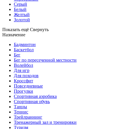
Серый
Белый
Желтый
Золотой
Показать ещё
Свернуть
Назначение
Бадминтон
Баскетбол
Бег
Бег по пересеченной местности
Волейбол
Для игр
Для походов
Кроссфит
Повседневные
Прогулки
Спортивная аэробика
Спортивная обувь
Танцы
Теннис
Трейлраннинг
Тренажерный зал и тренировки
Туризм