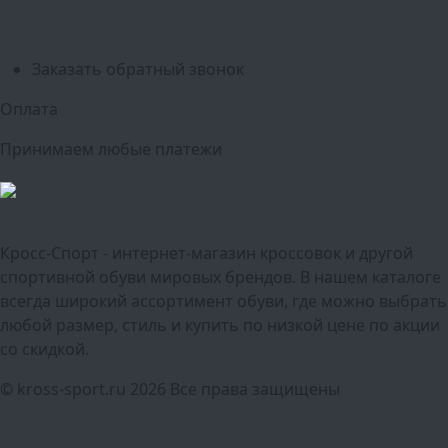
Краснодар
Воронеж
Пермь
Волгоград
Саратов
Тюмень
Заказать обратный звонок
Оплата
Принимаем любые платежи
Кросс-Спорт - интернет-магазин кроссовок и другой
спортивной обуви мировых брендов. В нашем каталоге
всегда широкий ассортимент обуви, где можно выбрать
любой размер, стиль и купить по низкой цене по акции
со скидкой.
© kross-sport.ru
2026 Все права защищены