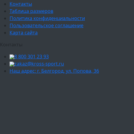
Контакты
Таблица размеров
Политика конфиденциальности
Пользовательское соглашение
Карта сайта
Контакты
8 800 301 23 93
zakaz@kross-sport.ru
Наш адрес: г. Белгород, ул. Попова, 36
Ваш город:
Москва
Балашиха
Мытищи
Люберцы
Химки
Пушкино
Подольск
Одинцово
Красногорск
Барнаул
Белгород
Ижевск
Рязань
Тула
Ярославль
Киров
Калуга
Курск
Тольятти
Липецк
Ставрополь
Оренбург
Уфа
Новосибирск
Санкт-Петербург
Екатеринбург
Казань
Нижний Новгород
Челябинск
Красноярск
Самара
Сочи
Ростов-на-Дону
Омск