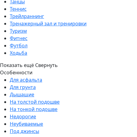
Танцы
Теннис
Трейлраннинг
Тренажерный зал и тренировки
Туризм
Фитнес
Футбол
Ходьба
Показать ещё
Свернуть
Особенности
Для асфальта
Для грунта
Дышащие
На толстой подошве
На тонкой подошве
Недорогие
Неубиваемые
Под джинсы