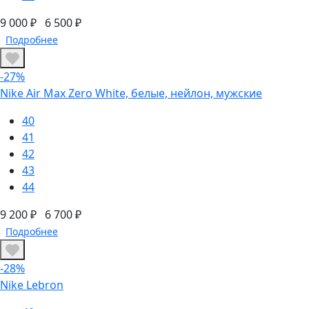
9 000 ₽
6 500 ₽
Подробнее
-27%
Nike Air Max Zero White, белые, нейлон, мужские
40
41
42
43
44
9 200 ₽
6 700 ₽
Подробнее
-28%
Nike Lebron