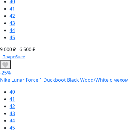
40
41
42
43
44
45
9 000 ₽
6 500 ₽
Подробнее
-25%
Nike Lunar Force 1 Duckboot Black Wood/White с мехом
40
41
42
43
44
45