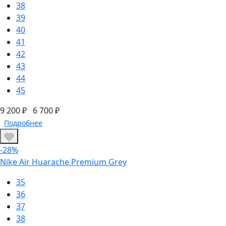
38
39
40
41
42
43
44
45
9 200 ₽
6 700 ₽
Подробнее
-28%
Nike Air Huarache Premium Grey
35
36
37
38