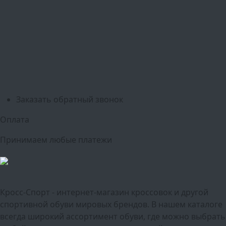
Пушкино
Подольск
Одинцово
Красногорск
Барнаул
Белгород
Ижевск
Рязань
Тула
Ярославль
Киров
Калуга
Курск
Тольятти
Липецк
Ставрополь
Оренбург
Уфа
Новосибирск
Санкт-Петербург
Екатеринбург
Казань
Нижний Новгород
Челябинск
Красноярск
Самара
Сочи
Ростов-на-Дону
Омск
Краснодар
Воронеж
Пермь
Волгоград
Саратов
Тюмень
Заказать обратный звонок
Оплата
Принимаем любые платежи
Кросс-Спорт - интернет-магазин кроссовок и другой
спортивной обуви мировых брендов. В нашем каталоге
всегда широкий ассортимент обуви, где можно выбрать