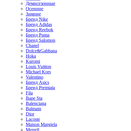
Демисезонные
Осенние
Зимние
Бренд Nike
Бренд Adidas
Бренд Reebok
Бренд Puma
Бренд Salomon
Chanel
Dolce&Gabbana
Hoka
Kuromi
Louis Vuitton
Michael Kors
Valentino
Бренд Asics
Бренд Premiata
Fila
Bape Sta
Balenciaga
Balmain
Dior
Lacoste
Maison Margiela
Merrell