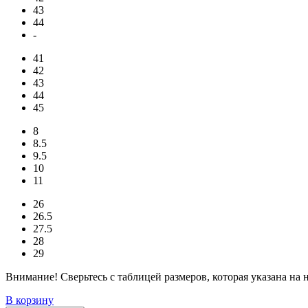
43
44
-
41
42
43
44
45
8
8.5
9.5
10
11
26
26.5
27.5
28
29
Внимание! Сверьтесь с таблицей размеров, которая указана на
В корзину