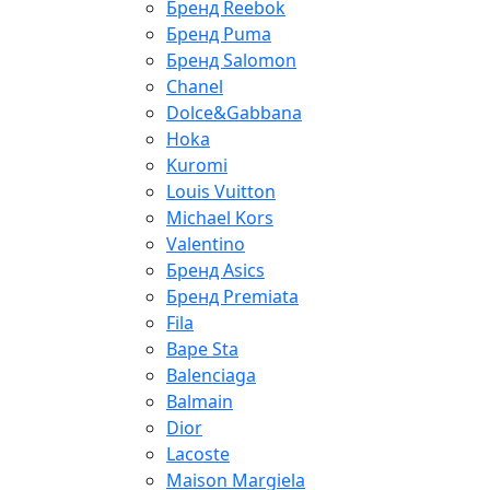
Бренд Reebok
Бренд Puma
Бренд Salomon
Chanel
Dolce&Gabbana
Hoka
Kuromi
Louis Vuitton
Michael Kors
Valentino
Бренд Asics
Бренд Premiata
Fila
Bape Sta
Balenciaga
Balmain
Dior
Lacoste
Maison Margiela