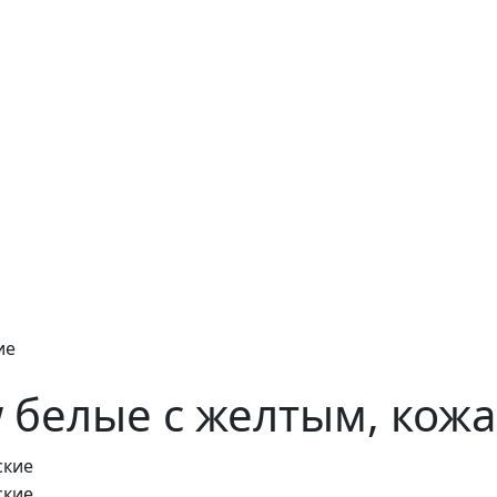
ие
ow белые с желтым, ко