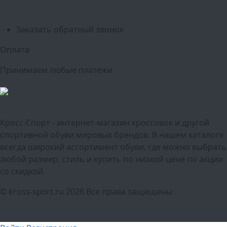
Краснодар
Воронеж
Пермь
Волгоград
Саратов
Тюмень
Заказать обратный звонок
Оплата
Принимаем любые платежи
Кросс-Спорт - интернет-магазин кроссовок и другой
спортивной обуви мировых брендов. В нашем каталоге
всегда широкий ассортимент обуви, где можно выбрать
любой размер, стиль и купить по низкой цене по акции
со скидкой.
© kross-sport.ru
2026 Все права защищены