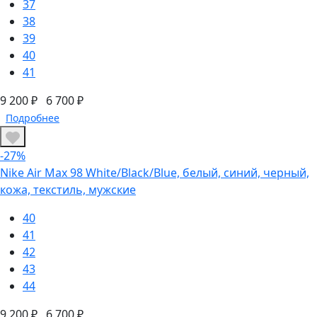
37
38
39
40
41
9 200 ₽
6 700 ₽
Подробнее
-27%
Nike Air Max 98 White/Black/Blue, белый, синий, черный,
кожа, текстиль, мужские
40
41
42
43
44
9 200 ₽
6 700 ₽