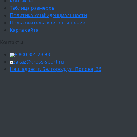
Контакты
Таблица размеров
Политика конфиденциальности
Пользовательское соглашение
Карта сайта
Контакты
8 800 301 23 93
zakaz@kross-sport.ru
Наш адрес: г. Белгород, ул. Попова, 36
Ваш город:
Москва
Балашиха
Мытищи
Люберцы
Химки
Пушкино
Подольск
Одинцово
Красногорск
Барнаул
Белгород
Ижевск
Рязань
Тула
Ярославль
Киров
Калуга
Курск
Тольятти
Липецк
Ставрополь
Оренбург
Уфа
Новосибирск
Санкт-Петербург
Екатеринбург
Казань
Нижний Новгород
Челябинск
Красноярск
Самара
Сочи
Ростов-на-Дону
Омск