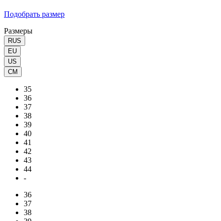
Подобрать размер
Размеры
RUS
EU
US
CM
35
36
37
38
39
40
41
42
43
44
-
36
37
38