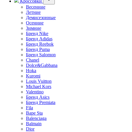
Кроссовки
Весенние
Летние
Демисезонные
Осенние
Зимние
Бренд Nike
Бренд Adidas
Бренд Reebok
Бренд Puma
Бренд Salomon
Chanel
Dolce&Gabbana
Hoka
Kuromi
Louis Vuitton
Michael Kors
Valentino
Бренд Asics
Бренд Premiata
Fila
Bape Sta
Balenciaga
Balmain
Dior