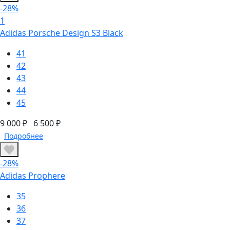
-28%
1
Adidas Porsche Design S3 Black
41
42
43
44
45
9 000 ₽
6 500 ₽
Подробнее
-28%
Adidas Prophere
35
36
37