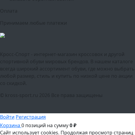
Оплата
Принимаем любые платежи
Кросс-Спорт - интернет-магазин кроссовок и другой
спортивной обуви мировых брендов. В нашем каталоге
всегда широкий ассортимент обуви, где можно выбрать
любой размер, стиль и купить по низкой цене по акции
со скидкой.
© kross-sport.ru
2026 Все права защищены
Войти
Регистрация
Корзина
0 позиций
на сумму
0 ₽
Сайт использует cookies.
Продолжая просмотр страниц