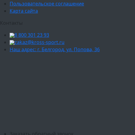
Пользовательское соглашение
Карта сайта
Контакты
8 800 301 23 93
zakaz@kross-sport.ru
Наш адрес: г. Белгород, ул. Попова, 36
Ваш город:
Москва
Балашиха
Мытищи
Люберцы
Химки
Пушкино
Подольск
Одинцово
Красногорск
Барнаул
Белгород
Ижевск
Рязань
Тула
Ярославль
Киров
Калуга
Курск
Тольятти
Липецк
Ставрополь
Оренбург
Уфа
Новосибирск
Санкт-Петербург
Екатеринбург
Казань
Нижний Новгород
Челябинск
Красноярск
Самара
Сочи
Ростов-на-Дону
Омск
Краснодар
Воронеж
Пермь
Волгоград
Саратов
Тюмень
Заказать обратный звонок