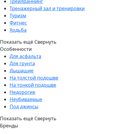
Трейлраннинг
Тренажерный зал и тренировки
Туризм
Фитнес
Ходьба
Показать ещё
Свернуть
Особенности
Для асфальта
Для грунта
Дышащие
На толстой подошве
На тонкой подошве
Недорогие
Неубиваемые
Под джинсы
Показать ещё
Свернуть
Бренды