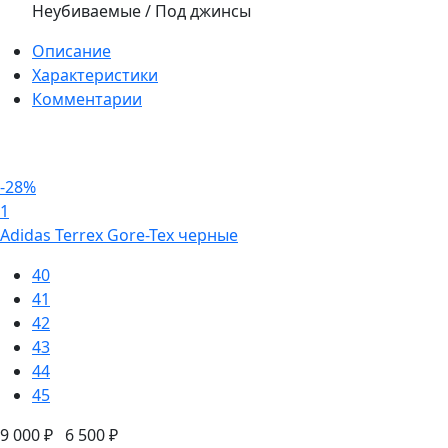
Неубиваемые / Под джинсы
Описание
Характеристики
Комментарии
-28%
1
Adidas Terrex Gore-Tex черные
40
41
42
43
44
45
9 000 ₽
6 500 ₽