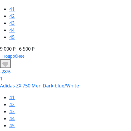
41
42
43
44
45
9 000 ₽
6 500 ₽
Подробнее
-28%
1
Adidas ZX 750 Men Dark blue/White
41
42
43
44
45