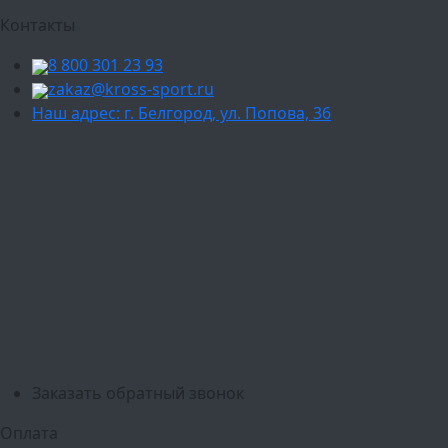
Контакты
8 800 301 23 93
zakaz@kross-sport.ru
Наш адрес: г. Белгород, ул. Попова, 36
Ваш город:
Москва
Балашиха
Мытищи
Люберцы
Химки
Пушкино
Подольск
Одинцово
Красногорск
Барнаул
Белгород
Ижевск
Рязань
Тула
Ярославль
Киров
Калуга
Курск
Тольятти
Липецк
Ставрополь
Оренбург
Уфа
Новосибирск
Санкт-Петербург
Екатеринбург
Казань
Нижний Новгород
Челябинск
Красноярск
Самара
Сочи
Ростов-на-Дону
Омск
Краснодар
Воронеж
Пермь
Волгоград
Саратов
Тюмень
Заказать обратный звонок
Оплата