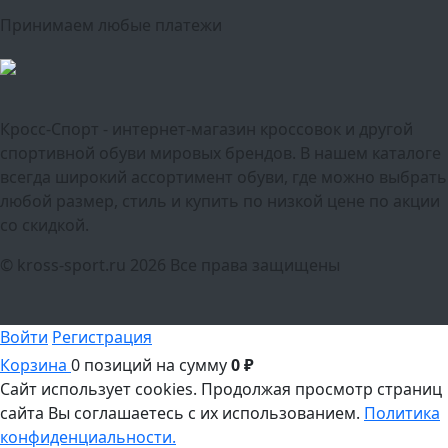
Принимаем любые платежи
Кросс-Спорт - интернет-магазин кроссовок и другой
спортивной обуви мировых брендов. В нашем каталоге
всегда широкий ассортимент обуви, где можно выбрать
любой размер, стиль и купить по низкой цене по акции
со скидкой.
© kross-sport.ru
2026 Все права защищены
Войти
Регистрация
Корзина
0 позиций
на сумму
0 ₽
Сайт использует cookies.
Продолжая просмотр страниц
сайта Вы соглашаетесь с их использованием.
Политика
конфиденциальности.