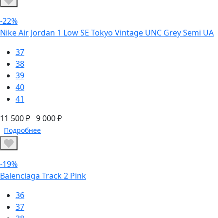
-22%
Nike Air Jordan 1 Low SE Tokyo Vintage UNC Grey Semi UA
37
38
39
40
41
11 500 ₽
9 000 ₽
Подробнее
-19%
Balenciaga Track 2 Pink
36
37