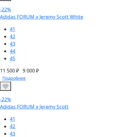
-22%
Adidas FORUM х Jeremy Scott White
41
42
43
44
45
11 500 ₽
9 000 ₽
Подробнее
-22%
Adidas FORUM х Jeremy Scott
41
42
43