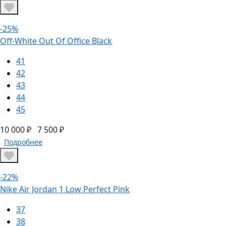
-25%
Off-White Out Of Office Black
41
42
43
44
45
10 000 ₽
7 500 ₽
Подробнее
-22%
Nike Air Jordan 1 Low Perfect Pink
37
38