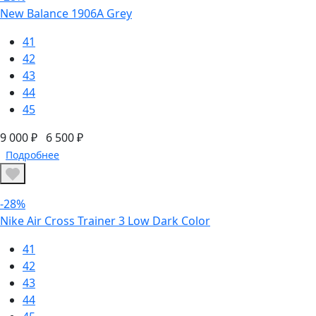
New Balance 1906А Grey
41
42
43
44
45
9 000 ₽
6 500 ₽
Подробнее
-28%
Nike Air Cross Trainer 3 Low Dark Color
41
42
43
44