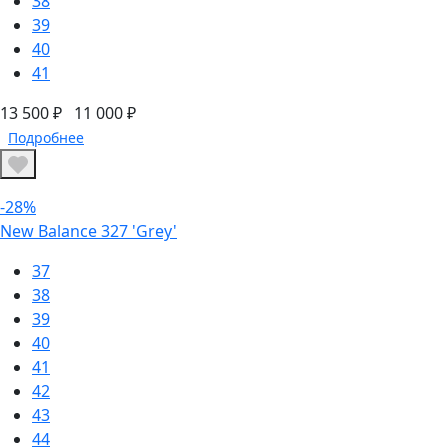
38
39
40
41
13 500 ₽
11 000 ₽
Подробнее
-28%
New Balance 327 'Grey'
37
38
39
40
41
42
43
44