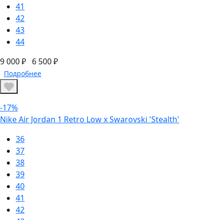
41
42
43
44
9 000 ₽
6 500 ₽
Подробнее
-17%
Nike Air Jordan 1 Retro Low x Swarovski 'Stealth'
36
37
38
39
40
41
42