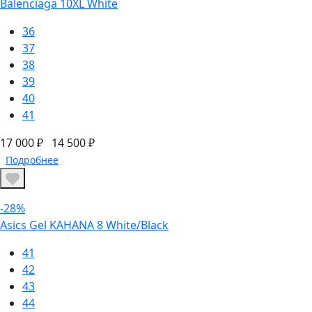
Balenciaga 10XL White
36
37
38
39
40
41
17 000 ₽
14 500 ₽
Подробнее
-28%
Asics Gel KAHANA 8 White/Black
41
42
43
44