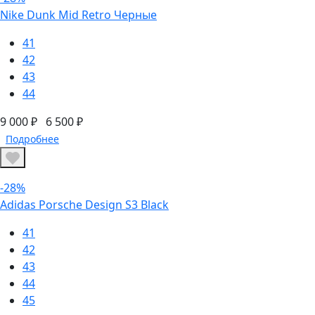
Nike Dunk Mid Retro Черные
41
42
43
44
9 000 ₽
6 500 ₽
Подробнее
-28%
Adidas Porsche Design S3 Black
41
42
43
44
45