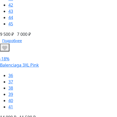
42
43
44
45
9 500 ₽
7 000 ₽
Подробнее
-18%
Balenciaga 3XL Pink
36
37
38
39
40
41