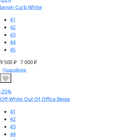
lanvin Curb White
41
42
43
44
45
9 500 ₽
7 000 ₽
Подробнее
-25%
Off-White Out Of Office Beige
41
42
43
44