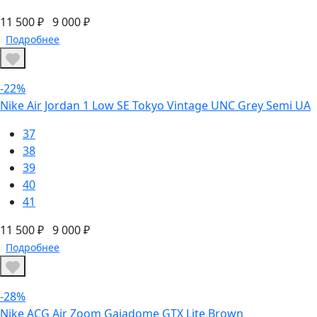
11 500 ₽
9 000 ₽
Подробнее
-22%
Nike Air Jordan 1 Low SE Tokyo Vintage UNC Grey Semi UA
37
38
39
40
41
11 500 ₽
9 000 ₽
Подробнее
-28%
Nike ACG Air Zoom Gaiadome GTX Lite Brown