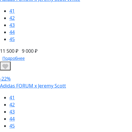
41
42
43
44
45
11 500 ₽
9 000 ₽
Подробнее
-22%
Adidas FORUM х Jeremy Scott
41
42
43
44
45