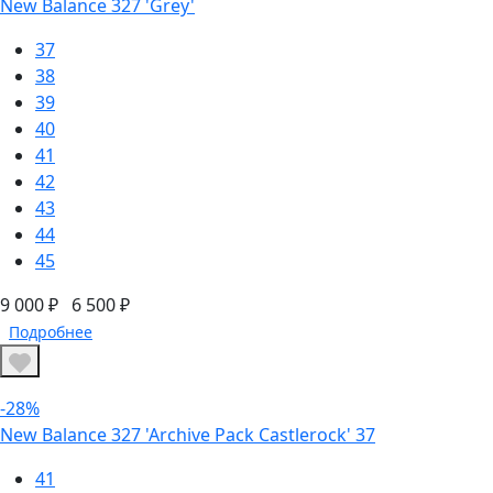
New Balance 327 'Grey'
37
38
39
40
41
42
43
44
45
9 000 ₽
6 500 ₽
Подробнее
-28%
New Balance 327 'Archive Pack Castlerock' 37
41