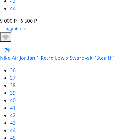
43
44
9 000 ₽
6 500 ₽
Подробнее
-17%
Nike Air Jordan 1 Retro Low x Swarovski 'Stealth'
36
37
38
39
40
41
42
43
44
45