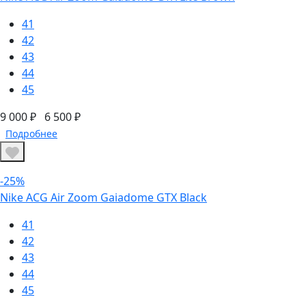
41
42
43
44
45
9 000 ₽
6 500 ₽
Подробнее
-25%
Nike ACG Air Zoom Gaiadome GTX Black
41
42
43
44
45