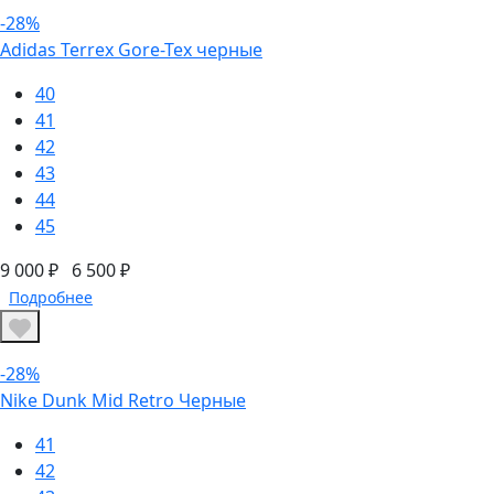
-28%
Adidas Terrex Gore-Tex черные
40
41
42
43
44
45
9 000 ₽
6 500 ₽
Подробнее
-28%
Nike Dunk Mid Retro Черные
41
42