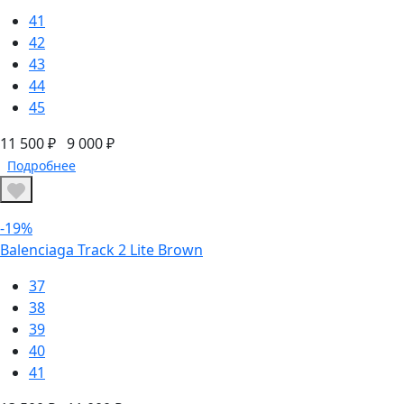
41
42
43
44
45
11 500 ₽
9 000 ₽
Подробнее
-19%
Balenciaga Track 2 Lite Brown
37
38
39
40
41