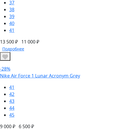
37
38
39
40
41
13 500 ₽
11 000 ₽
Подробнее
-28%
Nike Air Force 1 Lunar Acronym Grey
41
42
43
44
45
9 000 ₽
6 500 ₽